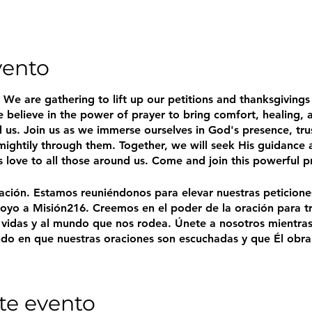
vento
. We are gathering to lift up our petitions and thanksgivings
 believe in the power of prayer to bring comfort, healing, 
 us. Join us as we immerse ourselves in God's presence, trus
ightily through them. Together, we will seek His guidance a
s love to all those around us. Come and join this powerful p
ración. Estamos reuniéndonos para elevar nuestras peticion
oyo a Misión216. Creemos en el poder de la oración para tr
 vidas y al mundo que nos rodea. Únete a nosotros mientra
ndo en que nuestras oraciones son escuchadas y que Él obr
os Su guía y fortaleza para seguir adelante en nuestra misi
 ¡Ven y únete a esta poderosa experiencia de oración!
te evento