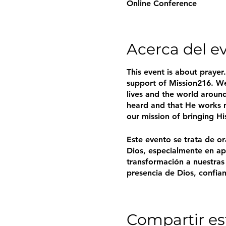
Online Conference
Acerca del e
This event is about prayer
support of Mission216. We
lives and the world around
heard and that He works m
our mission of bringing Hi
Este evento se trata de o
Dios, especialmente en ap
transformación a nuestras
presencia de Dios, confia
de ellas. Juntos, buscarem
todos los que nos rodean.
Compartir es