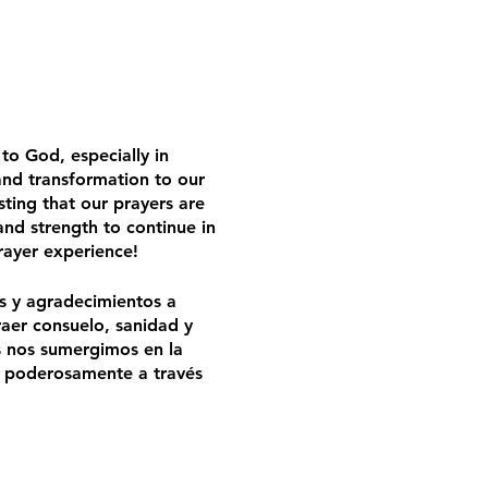
 to God, especially in
and transformation to our
ting that our prayers are
nd strength to continue in
rayer experience!
es y agradecimientos a
aer consuelo, sanidad y
s nos sumergimos en la
a poderosamente a través
ón de llevar Su amor a