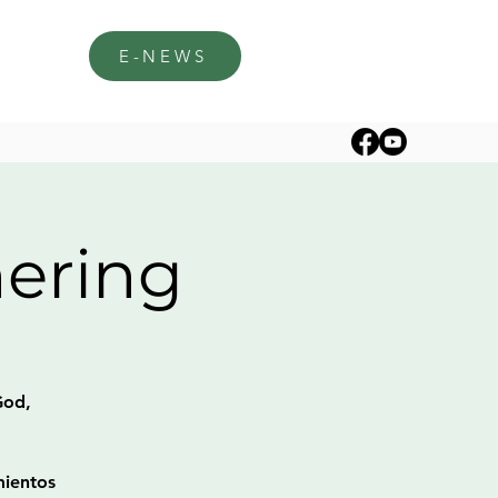
E-NEWS
hering
God,
mientos